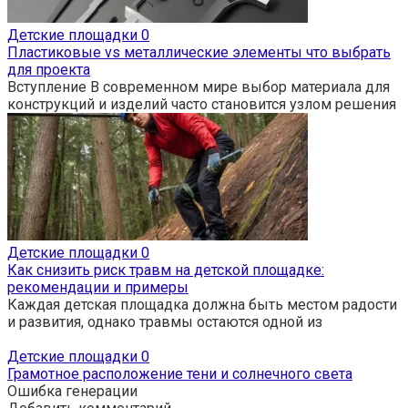
Детские площадки
0
Пластиковые vs металлические элементы что выбрать
для проекта
Вступление В современном мире выбор материала для
конструкций и изделий часто становится узлом решения
Детские площадки
0
Как снизить риск травм на детской площадке:
рекомендации и примеры
Каждая детская площадка должна быть местом радости
и развития, однако травмы остаются одной из
Детские площадки
0
Грамотное расположение тени и солнечного света
Ошибка генерации