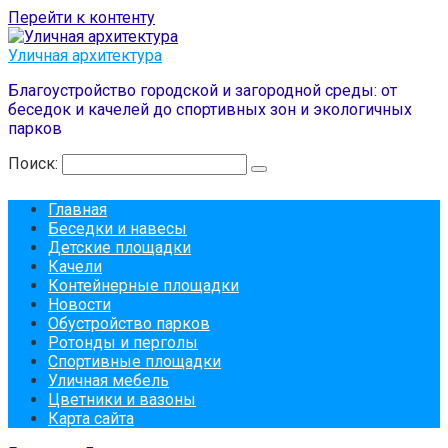
Перейти к контенту
Уличная архитектура
Благоустройство городской и загородной среды: от
беседок и качелей до спортивных зон и экологичных
парков
Поиск:
Главная
Беседки и навесы
Детские площадки
Качели
Контейнерные площадки
Новости
Обустройство парков
Ротонды и перголы
Спортивные площадки
Уличная мебель
Цветники и вазоны
Карта сайта