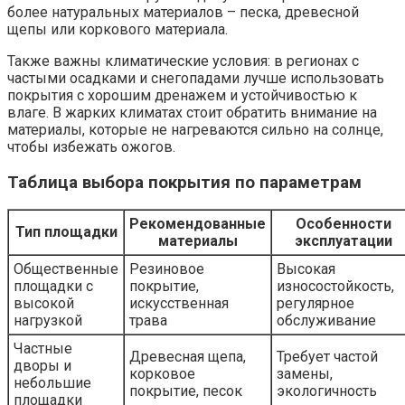
более натуральных материалов – песка, древесной
щепы или коркового материала.
Также важны климатические условия: в регионах с
частыми осадками и снегопадами лучше использовать
покрытия с хорошим дренажем и устойчивостью к
влаге. В жарких климатах стоит обратить внимание на
материалы, которые не нагреваются сильно на солнце,
чтобы избежать ожогов.
Таблица выбора покрытия по параметрам
Рекомендованные
Особенности
Тип площадки
материалы
эксплуатации
Общественные
Резиновое
Высокая
площадки с
покрытие,
износостойкость,
высокой
искусственная
регулярное
нагрузкой
трава
обслуживание
Частные
Древесная щепа,
Требует частой
дворы и
корковое
замены,
небольшие
покрытие, песок
экологичность
площадки