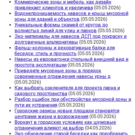
Коммерческие зоны и мебель: как дизайн
привлекает клиентов и увеличива
(05.05.2026)
Водонепроницаемость навесов и крыш мусорной
зоны для зданий и объектов
(05.05.2026)
Уникальные формы скамей от кругов до
волнистых линий для улиц и парков
(05.05.2026)
Эко-материалы для навесов ДСП под покраску и
долговечные альтернативы
(05.05.2026)
Фальш-колонны и декоративные балки для
беседок: стиль и прочность
(05.05.2026)
Навесы из евровагонки стильный внешний вид и
простота эксплуатации
(05.05.2026)
Приведите мусорные зоны в порядок
современные ограждения навесы урны д
(05.05.2026)
Как выбрать озеленителя для проекта парка и
садового пространства
(05.05.2026)
Разбор ошибок при обустройстве мусорной зоны и
пути их устранения
(05.05.2026)
Городские оазисы новые площади становятся
центрами жизни и возрождения
(05.05.2026)
Воркаут в городских условиях как шумовые
ограничения влияют на выбор
(04.05.2026)
Эко-обновление старой беседки как преобразить