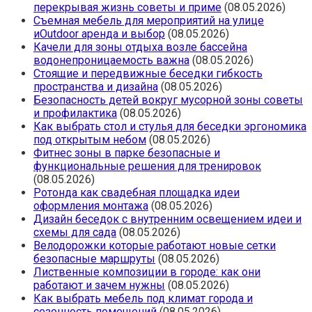
перекрывая жизнь советы и приме
(08.05.2026)
Съемная мебель для мероприятий на улице
иOutdoor аренда и выбор
(08.05.2026)
Качели для зоны отдыха возле бассейна
водонепроницаемость важна
(08.05.2026)
Стоящие и передвижные беседки гибкость
пространства и дизайна
(08.05.2026)
Безопасность детей вокруг мусорной зоны советы
и профилактика
(08.05.2026)
Как выбрать стол и стулья для беседки эргономика
под открытым небом
(08.05.2026)
Фитнес зоны в парке безопасные и
функциональные решения для тренировок
(08.05.2026)
Ротонда как свадебная площадка идеи
оформления монтажа
(08.05.2026)
Дизайн беседок с внутренним освещением идеи и
схемы для сада
(08.05.2026)
Велодорожки которые работают новые сетки
безопасные маршруты
(08.05.2026)
Лиственные композиции в городе: как они
работают и зачем нужны
(08.05.2026)
Как выбрать мебель под климат города и
сезонность помещений
(08.05.2026)