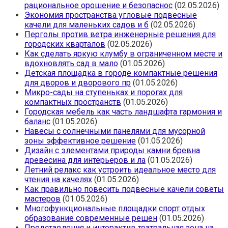
рациональное орошение и безопаснос
(02.05.2026)
Экономия пространства угловые подвесные
качели для маленьких садов и б
(02.05.2026)
Перголы против ветра инженерные решения для
городских кварталов
(02.05.2026)
Как сделать яркую клумбу в ограниченном месте и
вдохновлять сад в мало
(01.05.2026)
Детская площадка в городе компактные решения
для дворов и дворового пр
(01.05.2026)
Микро-сады на ступеньках и порогах для
компактных пространств
(01.05.2026)
Городская мебель как часть ландшафта гармония и
баланс
(01.05.2026)
Навесы с солнечными панелями для мусорной
зоны эффективное решение
(01.05.2026)
Дизайн с элементами природы камни бревна
древесина для интерьеров и ла
(01.05.2026)
Летний релакс как устроить идеальное место для
чтения на качелях
(01.05.2026)
Как правильно повесить подвесные качели советы
мастеров
(01.05.2026)
Многофункциональные площадки спорт отдых
образование современные решен
(01.05.2026)
Представления и интерактив театральная зона на