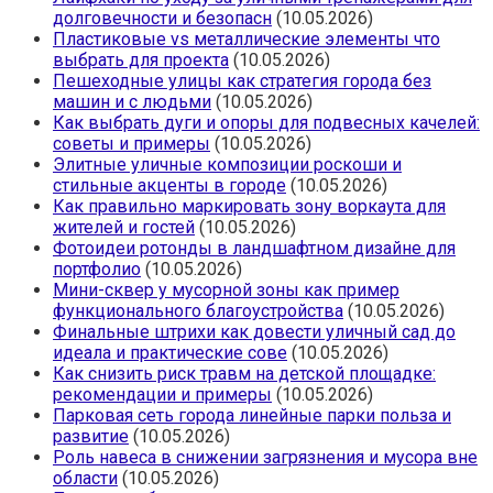
долговечности и безопасн
(10.05.2026)
Пластиковые vs металлические элементы что
выбрать для проекта
(10.05.2026)
Пешеходные улицы как стратегия города без
машин и с людьми
(10.05.2026)
Как выбрать дуги и опоры для подвесных качелей:
советы и примеры
(10.05.2026)
Элитные уличные композиции роскоши и
стильные акценты в городе
(10.05.2026)
Как правильно маркировать зону воркаута для
жителей и гостей
(10.05.2026)
Фотоидеи ротонды в ландшафтном дизайне для
портфолио
(10.05.2026)
Мини-сквер у мусорной зоны как пример
функционального благоустройства
(10.05.2026)
Финальные штрихи как довести уличный сад до
идеала и практические сове
(10.05.2026)
Как снизить риск травм на детской площадке:
рекомендации и примеры
(10.05.2026)
Парковая сеть города линейные парки польза и
развитие
(10.05.2026)
Роль навеса в снижении загрязнения и мусора вне
области
(10.05.2026)