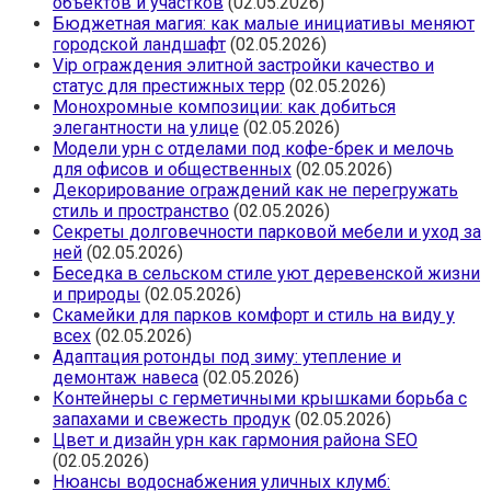
объектов и участков
(02.05.2026)
Бюджетная магия: как малые инициативы меняют
городской ландшафт
(02.05.2026)
Vip ограждения элитной застройки качество и
статус для престижных терр
(02.05.2026)
Монохромные композиции: как добиться
элегантности на улице
(02.05.2026)
Модели урн с отделами под кофе-брек и мелочь
для офисов и общественных
(02.05.2026)
Декорирование ограждений как не перегружать
стиль и пространство
(02.05.2026)
Секреты долговечности парковой мебели и уход за
ней
(02.05.2026)
Беседка в сельском стиле уют деревенской жизни
и природы
(02.05.2026)
Скамейки для парков комфорт и стиль на виду у
всех
(02.05.2026)
Адаптация ротонды под зиму: утепление и
демонтаж навеса
(02.05.2026)
Контейнеры с герметичными крышками борьба с
запахами и свежесть продук
(02.05.2026)
Цвет и дизайн урн как гармония района SEO
(02.05.2026)
Нюансы водоснабжения уличных клумб: