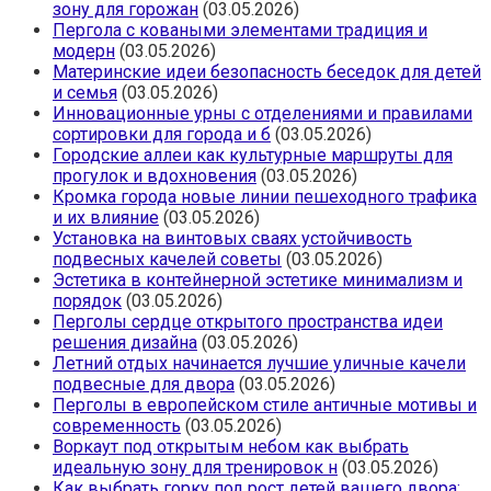
зону для горожан
(03.05.2026)
Пергола с коваными элементами традиция и
модерн
(03.05.2026)
Материнские идеи безопасность беседок для детей
и семья
(03.05.2026)
Инновационные урны с отделениями и правилами
сортировки для города и б
(03.05.2026)
Городские аллеи как культурные маршруты для
прогулок и вдохновения
(03.05.2026)
Кромка города новые линии пешеходного трафика
и их влияние
(03.05.2026)
Установка на винтовых сваях устойчивость
подвесных качелей советы
(03.05.2026)
Эстетика в контейнерной эстетике минимализм и
порядок
(03.05.2026)
Перголы сердце открытого пространства идеи
решения дизайна
(03.05.2026)
Летний отдых начинается лучшие уличные качели
подвесные для дворa
(03.05.2026)
Перголы в европейском стиле античные мотивы и
современность
(03.05.2026)
Воркаут под открытым небом как выбрать
идеальную зону для тренировок н
(03.05.2026)
Как выбрать горку под рост детей вашего двора: