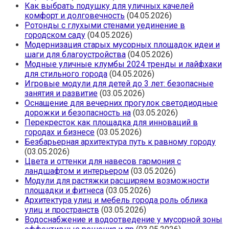
Как выбрать подушку для уличных качелей
комфорт и долговечность
(04.05.2026)
Ротонды с глухыми стенами уединение в
городском саду
(04.05.2026)
Модернизация старых мусорных площадок идеи и
шаги для благоустройства
(04.05.2026)
Модные уличные клумбы 2024 тренды и лайфхаки
для стильного города
(04.05.2026)
Игровые модули для детей до 3 лет: безопасные
занятия и развитие
(03.05.2026)
Оснащение для вечерних прогулок светодиодные
дорожки и безопасность на
(03.05.2026)
Перекресток как площадка для инноваций в
городах и бизнесе
(03.05.2026)
Безбарьерная архитектура путь к равному городу
(03.05.2026)
Цвета и оттенки для навесов гармония с
ландшафтом и интерьером
(03.05.2026)
Модули для растяжки расширяем возможности
площадки и фитнеса
(03.05.2026)
Архитектура улиц и мебель города роль облика
улиц и пространств
(03.05.2026)
Водоснабжение и водоотведение у мусорной зоны