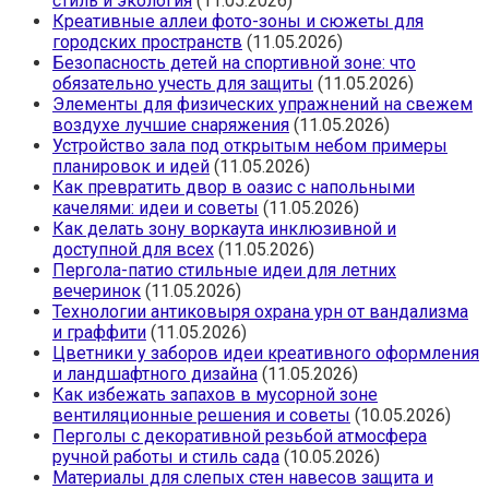
стиль и экология
(11.05.2026)
Креативные аллеи фото-зоны и сюжеты для
городских пространств
(11.05.2026)
Безопасность детей на спортивной зоне: что
обязательно учесть для защиты
(11.05.2026)
Элементы для физических упражнений на свежем
воздухе лучшие снаряжения
(11.05.2026)
Устройство зала под открытым небом примеры
планировок и идей
(11.05.2026)
Как превратить двор в оазис с напольными
качелями: идеи и советы
(11.05.2026)
Как делать зону воркаута инклюзивной и
доступной для всех
(11.05.2026)
Пергола-патио стильные идеи для летних
вечеринок
(11.05.2026)
Технологии антиковыря охрана урн от вандализма
и граффити
(11.05.2026)
Цветники у заборов идеи креативного оформления
и ландшафтного дизайна
(11.05.2026)
Как избежать запахов в мусорной зоне
вентиляционные решения и советы
(10.05.2026)
Перголы с декоративной резьбой атмосфера
ручной работы и стиль сада
(10.05.2026)
Материалы для слепых стен навесов защита и