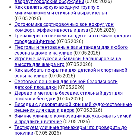
взорвут городские обсуждени
(07.05.2026)
Как сделать яркую входную группу с
минимализмом и стильной выразительн
(07.05.2026)
Эргономика сортировочных зон вокруг урн:
комфорт, эффективность и диза
(07.05.2026)
Тренажеры на свежем воздухе: что сейчас трендит
городский фитнес
(07.05.2026)
Перголы и тентованные залы тандем для любого
сезона в доме и на улице
(07.05.2026)
Игровые карусели и балансы балансировка на
высоте для жанра игр
(07.05.2026)
Как выбрать покрытие для детской и спортивной
зоны на улице
(07.05.2026)
Световые решения для ночной безопасности
детской площадки
(07.05.2026)
Дерево и металл в беседке: стильный дуэт для
стильной беседки
(07.05.2026)
Беседки с декоративной крышей художественные
решения для сада и двора
(07.05.2026)
Зимние уличные композиции как ухаживать зимой
и продлить цветение
(07.05.2026)
Тестируем уличные тренажеры что проверить до
покупки
(07.05.2026)