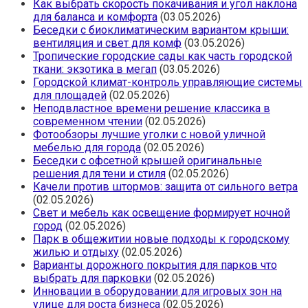
Как выбрать скорость покачивания и угол наклона
для баланса и комфорта
(03.05.2026)
Беседки с биоклиматическим вариантом крыши:
вентиляция и свет для комф
(03.05.2026)
Тропические городские сады как часть городской
ткани: экзотика в мегап
(03.05.2026)
Городской климат-контроль управляющие системы
для площадей
(02.05.2026)
Неподвластное времени решение классика в
современном чтении
(02.05.2026)
Фотообзоры лучшие уголки с новой уличной
мебелью для города
(02.05.2026)
Беседки с офсетной крышей оригинальные
решения для тени и стиля
(02.05.2026)
Качели против штормов: защита от сильного ветра
(02.05.2026)
Свет и мебель как освещение формирует ночной
город
(02.05.2026)
Парк в общежитии новые подходы к городскому
жилью и отдыху
(02.05.2026)
Варианты дорожного покрытия для парков что
выбрать для парковки
(02.05.2026)
Инновации в оборудовании для игровых зон на
улице для роста бизнеса
(02.05.2026)