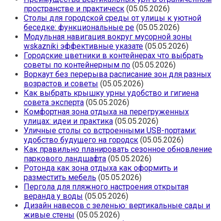
пространстве и практическ
(05.05.2026)
Столы для городской среды от улицы к уютной
беседке: функциональные ре
(05.05.2026)
Модульная навигация вокруг мусорной зоны
wskazniki эффективные указате
(05.05.2026)
Городские цветники в контейнерах что выбрать
советы по контейнерным по
(05.05.2026)
Воркаут без перерыва расписание зон для разных
возрастов и советы
(05.05.2026)
Как выбрать крышку урны удобство и гигиена
совета эксперта
(05.05.2026)
Комфортная зона отдыха на перегруженных
улицах: идеи и практика
(05.05.2026)
Уличные столы со встроенными USB-портами:
удобство будущего на городск
(05.05.2026)
Как правильно планировать сезонное обновление
паркового ландшафта
(05.05.2026)
Ротонда как зона отдыха как оформить и
разместить мебель
(05.05.2026)
Пергола для пляжного настроения открытая
веранда у воды
(05.05.2026)
Дизайн навесов с зеленью: вертикальные сады и
живые стены
(05.05.2026)