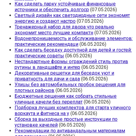
Как сделать парку устойчивые финансовые
источники и обеспечить долгоср
(07.05.2026)
Светлый дизайн как светодиодные сети экономят
энергию и создают настро
(07.05.2026)
Тренажерный набор для двора что реально
экономит место лучшие компактн
(07.05.2026)
Водонепроницаемость и обслуживание элементов:
практические рекомендаци
(06.05.2026)
Как сделать беседку доступной для детей и гостей:
практические советы
(06.05.2026)
Нестандартные формы ограждений стиль против
рутины в ландшафте и интер
(06.05.2026)
Декоративные решетки для беседок уют и
приватность для дачи и сада
(06.05.2026)
Улицы без автомобильных пробок решения для
плотных районов
(06.05.2026)
Бюджетные решения как собрать стильные
уличные качели без переплат
(06.05.2026)
Подборка лучших комплектов для старта уличного
воркаута и фитнеса на у
(06.05.2026)
Сборка за выходные простые инструкции по
установке качелей
(06.05.2026)
Рекомендации по антивандальным материалам