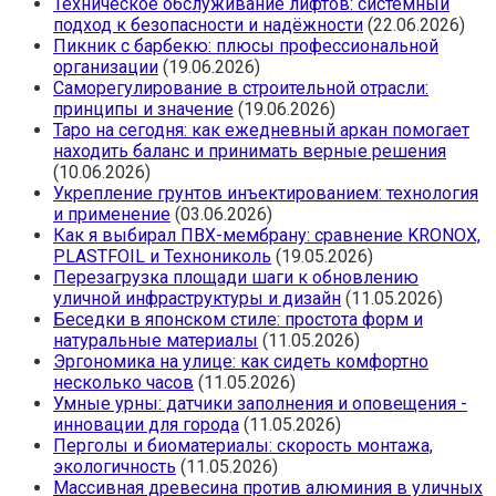
Техническое обслуживание лифтов: системный
подход к безопасности и надёжности
(22.06.2026)
Пикник с барбекю: плюсы профессиональной
организации
(19.06.2026)
Саморегулирование в строительной отрасли:
принципы и значение
(19.06.2026)
Таро на сегодня: как ежедневный аркан помогает
находить баланс и принимать верные решения
(10.06.2026)
Укрепление грунтов инъектированием: технология
и применение
(03.06.2026)
Как я выбирал ПВХ-мембрану: сравнение KRONOX,
PLASTFOIL и Технониколь
(19.05.2026)
Перезагрузка площади шаги к обновлению
уличной инфраструктуры и дизайн
(11.05.2026)
Беседки в японском стиле: простота форм и
натуральные материалы
(11.05.2026)
Эргономика на улице: как сидеть комфортно
несколько часов
(11.05.2026)
Умные урны: датчики заполнения и оповещения -
инновации для города
(11.05.2026)
Перголы и биоматериалы: скорость монтажа,
экологичность
(11.05.2026)
Массивная древесина против алюминия в уличных