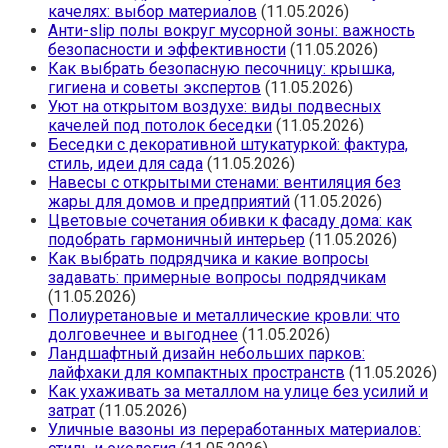
качелях: выбор материалов
(11.05.2026)
Анти-slip полы вокруг мусорной зоны: важность
безопасности и эффективности
(11.05.2026)
Как выбрать безопасную песочницу: крышка,
гигиена и советы экспертов
(11.05.2026)
Уют на открытом воздухе: виды подвесных
качелей под потолок беседки
(11.05.2026)
Беседки с декоративной штукатуркой: фактура,
стиль, идеи для сада
(11.05.2026)
Навесы с открытыми стенами: вентиляция без
жары для домов и предприятий
(11.05.2026)
Цветовые сочетания обивки к фасаду дома: как
подобрать гармоничный интерьер
(11.05.2026)
Как выбрать подрядчика и какие вопросы
задавать: примерные вопросы подрядчикам
(11.05.2026)
Полиуретановые и металлические кровли: что
долговечнее и выгоднее
(11.05.2026)
Ландшафтный дизайн небольших парков:
лайфхаки для компактных пространств
(11.05.2026)
Как ухаживать за металлом на улице без усилий и
затрат
(11.05.2026)
Уличные вазоны из переработанных материалов: