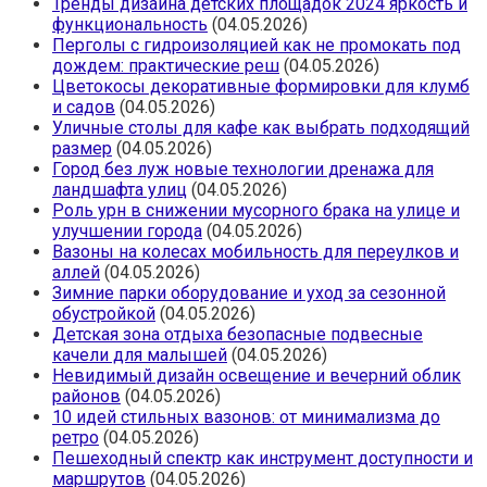
Тренды дизайна детских площадок 2024 яркость и
функциональность
(04.05.2026)
Перголы с гидроизоляцией как не промокать под
дождем: практические реш
(04.05.2026)
Цветокосы декоративные формировки для клумб
и садов
(04.05.2026)
Уличные столы для кафе как выбрать подходящий
размер
(04.05.2026)
Город без луж новые технологии дренажа для
ландшафта улиц
(04.05.2026)
Роль урн в снижении мусорного брака на улице и
улучшении города
(04.05.2026)
Вазоны на колесах мобильность для переулков и
аллей
(04.05.2026)
Зимние парки оборудование и уход за сезонной
обустройкой
(04.05.2026)
Детская зона отдыха безопасные подвесные
качели для малышей
(04.05.2026)
Невидимый дизайн освещение и вечерний облик
районов
(04.05.2026)
10 идей стильных вазонов: от минимализма до
ретро
(04.05.2026)
Пешеходный спектр как инструмент доступности и
маршрутов
(04.05.2026)