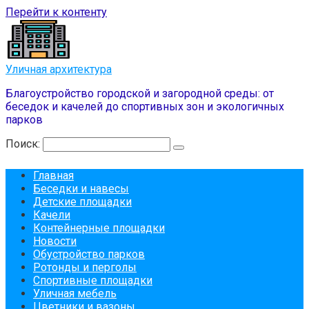
Перейти к контенту
Уличная архитектура
Благоустройство городской и загородной среды: от
беседок и качелей до спортивных зон и экологичных
парков
Поиск:
Главная
Беседки и навесы
Детские площадки
Качели
Контейнерные площадки
Новости
Обустройство парков
Ротонды и перголы
Спортивные площадки
Уличная мебель
Цветники и вазоны