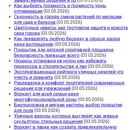
эффективные решения и пр
(03.05.2026)
Как выбрать громкость и громкость урны
оптимизация
(03.05.2026)
Сезонность в городе смена растений по месяцам
для сада и балкона
(03.05.2026)
Цветочные навесы над тротуаром защита и красота
сада города
(03.05.2026)
Как превратить любую беседку в сердце двора
идеи воплощение
(03.05.2026)
Покрытие для детской спортивной площадки
безопасность превыше всего
(03.05.2026)
Нюансы установки на уклон как избежать
перекосов в строительстве и лан
(03.05.2026)
Эксплуатационные рейтинги уличных качелей что
учесть и сравнить
(03.05.2026)
Раздевалки и комфорт посетителей современные
решения для учреждений
(03.05.2026)
Воркаут для всей семьи идеи
многофункциональной зоны
(03.05.2026)
Биоподложка и мягкие настилы выбор покрытия
для пола
(03.05.2026)
Уличные вазоны которые выглядят как живые
скульптуры стильные решения
(03.05.2026)
Воркаут в парке как создать привлекательную