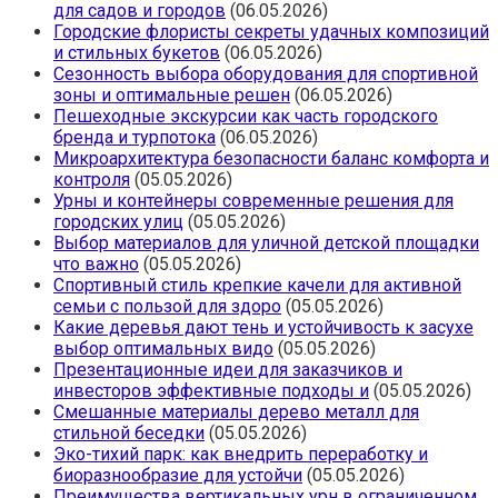
для садов и городов
(06.05.2026)
Городские флористы секреты удачных композиций
и стильных букетов
(06.05.2026)
Сезонность выбора оборудования для спортивной
зоны и оптимальные решен
(06.05.2026)
Пешеходные экскурсии как часть городского
бренда и турпотока
(06.05.2026)
Микроархитектура безопасности баланс комфорта и
контроля
(05.05.2026)
Урны и контейнеры современные решения для
городских улиц
(05.05.2026)
Выбор материалов для уличной детской площадки
что важно
(05.05.2026)
Спортивный стиль крепкие качели для активной
семьи с пользой для здоро
(05.05.2026)
Какие деревья дают тень и устойчивость к засухе
выбор оптимальных видо
(05.05.2026)
Презентационные идеи для заказчиков и
инвесторов эффективные подходы и
(05.05.2026)
Смешанные материалы дерево металл для
стильной беседки
(05.05.2026)
Эко-тихий парк: как внедрить переработку и
биоразнообразие для устойчи
(05.05.2026)
Преимущества вертикальных урн в ограниченном