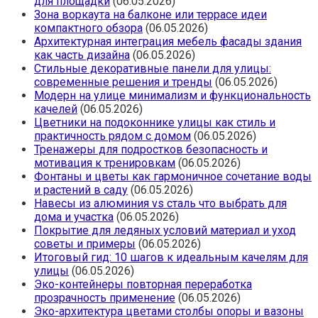
для площадки
(06.05.2026)
Зона воркаута на балконе или террасе идеи
компактного обзора
(06.05.2026)
Архитектурная интеграция мебель фасады здания
как часть дизайна
(06.05.2026)
Стильные декоративные панели для улицы:
современные решения и тренды
(06.05.2026)
Модерн на улице минимализм и функциональность
качелей
(06.05.2026)
Цветники на подоконнике улицы как стиль и
практичность рядом с домом
(06.05.2026)
Тренажеры для подростков безопасность и
мотивация к тренировкам
(06.05.2026)
Фонтаны и цветы как гармоничное сочетание воды
и растений в саду
(06.05.2026)
Навесы из алюминия vs сталь что выбрать для
дома и участка
(06.05.2026)
Покрытие для ледяных условий материал и уход
советы и примеры
(06.05.2026)
Итоговый гид: 10 шагов к идеальным качелям для
улицы
(06.05.2026)
Эко-контейнеры повторная переработка
прозрачность применение
(06.05.2026)
Эко-архитектура цветами столбы опоры и вазоны