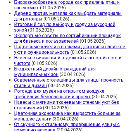
Биоразнообразие в городе как привлечь птиц и
насекомых
(01.05.2026)
Дерево против металла как выбрать материалы
для ротонды
(01.05.2026)
Итоговый гид по выбору и уходу за мусорной
зоной
(01.05.2026)
Экспертные советы по сертификации площадок
для бизнеса и пользователей
(01.05.2026)
Подвесные качели с полками для книг и напитков:
уют и функциональность
(01.05.2026)
Навесы с виниловой отделкой влагостойкость и
чистота
(01.05.2026)
Бюджетный дизайн ограждений для
муниципальных зон
(30.04.2026)
Современные столешницы для улицы прочность
стиль и дизайн
(30.04.2026)
Ротонда для музея на открытом воздухе
требования безопасности и проект
(30.04.2026)
Навесы с мягкими тканевыми стенами уют без
ограничений
(30.04.2026)
Цветочная экономика как вырастить больше за
меньшие деньги
(30.04.2026)
От скучного к стильному: превращение улицы с
помощью вазонов
(30.04.2026)