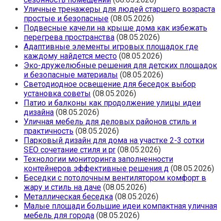
Уличные тренажеры для людей старшего возраста
простые и безопасные
(08.05.2026)
Подвесные качели на крыше дома как избежать
перегрева пространства
(08.05.2026)
Адаптивные элементы игровых площадок где
каждому найдется место
(08.05.2026)
Эко-дружелюбные решения для детских площадок
и безопасные материалы
(08.05.2026)
Светодиодное освещение для беседок выбор
установка советы
(08.05.2026)
Патио и балконы как продолжение улицы идеи
дизайна
(08.05.2026)
Уличная мебель для деловых районов стиль и
практичность
(08.05.2026)
Парковый дизайн для дома на участке 2-3 сотки
SEO сочетание стиля и pr
(08.05.2026)
Технологии мониторинга заполненности
контейнеров эффективные решения д
(08.05.2026)
Беседки с потолочным вентилятором комфорт в
жару и стиль на даче
(08.05.2026)
Металлическая беседка
(08.05.2026)
Малые площади большие идеи компактная уличная
мебель для города
(08.05.2026)