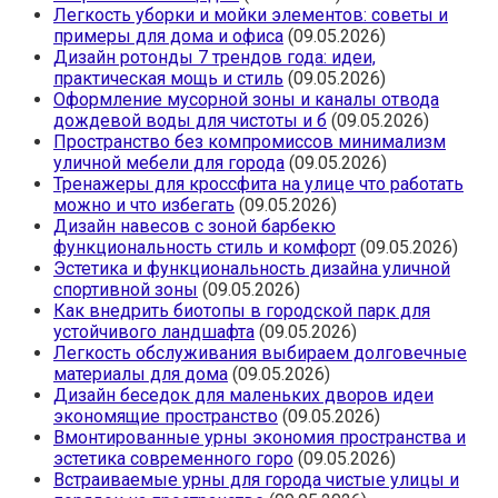
Легкость уборки и мойки элементов: советы и
примеры для дома и офиса
(09.05.2026)
Дизайн ротонды 7 трендов года: идеи,
практическая мощь и стиль
(09.05.2026)
Оформление мусорной зоны и каналы отвода
дождевой воды для чистоты и б
(09.05.2026)
Пространство без компромиссов минимализм
уличной мебели для города
(09.05.2026)
Тренажеры для кроссфита на улице что работать
можно и что избегать
(09.05.2026)
Дизайн навесов с зоной барбекю
функциональность стиль и комфорт
(09.05.2026)
Эстетика и функциональность дизайна уличной
спортивной зоны
(09.05.2026)
Как внедрить биотопы в городской парк для
устойчивого ландшафта
(09.05.2026)
Легкость обслуживания выбираем долговечные
материалы для дома
(09.05.2026)
Дизайн беседок для маленьких дворов идеи
экономящие пространство
(09.05.2026)
Вмонтированные урны экономия пространства и
эстетика современного горо
(09.05.2026)
Встраиваемые урны для города чистые улицы и