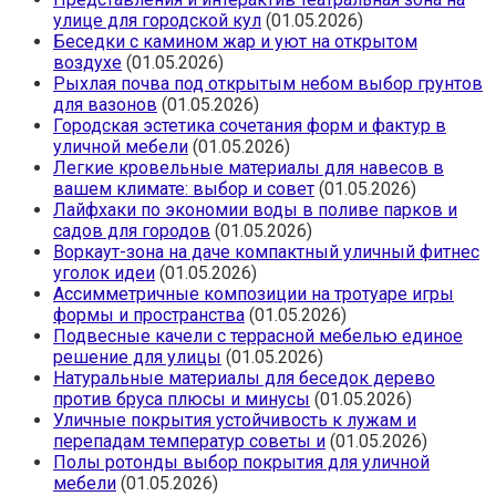
улице для городской кул
(01.05.2026)
Беседки с камином жар и уют на открытом
воздухе
(01.05.2026)
Рыхлая почва под открытым небом выбор грунтов
для вазонов
(01.05.2026)
Городская эстетика сочетания форм и фактур в
уличной мебели
(01.05.2026)
Легкие кровельные материалы для навесов в
вашем климате: выбор и совет
(01.05.2026)
Лайфхаки по экономии воды в поливе парков и
садов для городов
(01.05.2026)
Воркаут-зона на даче компактный уличный фитнес
уголок идеи
(01.05.2026)
Ассимметричные композиции на тротуаре игры
формы и пространства
(01.05.2026)
Подвесные качели с террасной мебелью единое
решение для улицы
(01.05.2026)
Натуральные материалы для беседок дерево
против бруса плюсы и минусы
(01.05.2026)
Уличные покрытия устойчивость к лужам и
перепадам температур советы и
(01.05.2026)
Полы ротонды выбор покрытия для уличной
мебели
(01.05.2026)