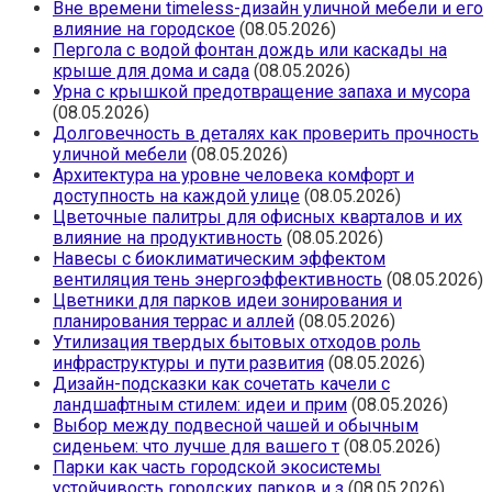
Вне времени timeless-дизайн уличной мебели и его
влияние на городское
(08.05.2026)
Пергола с водой фонтан дождь или каскады на
крыше для дома и сада
(08.05.2026)
Урна с крышкой предотвращение запаха и мусора
(08.05.2026)
Долговечность в деталях как проверить прочность
уличной мебели
(08.05.2026)
Архитектура на уровне человека комфорт и
доступность на каждой улице
(08.05.2026)
Цветочные палитры для офисных кварталов и их
влияние на продуктивность
(08.05.2026)
Навесы с биоклиматическим эффектом
вентиляция тень энергоэффективность
(08.05.2026)
Цветники для парков идеи зонирования и
планирования террас и аллей
(08.05.2026)
Утилизация твердых бытовых отходов роль
инфраструктуры и пути развития
(08.05.2026)
Дизайн-подсказки как сочетать качели с
ландшафтным стилем: идеи и прим
(08.05.2026)
Выбор между подвесной чашей и обычным
сиденьем: что лучше для вашего т
(08.05.2026)
Парки как часть городской экосистемы
устойчивость городских парков и з
(08.05.2026)