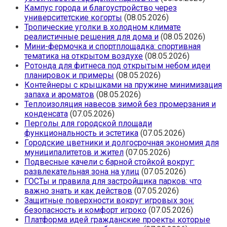
Кампус города и благоустройство через
университетские когорты
(08.05.2026)
Тропические уголки в холодном климате
реалистичные решения для дома и
(08.05.2026)
Мини-фермочка и спортплощадка: спортивная
тематика на открытом воздухе
(08.05.2026)
Ротонда для фитнеса под открытым небом идеи
планировок и примеры
(08.05.2026)
Контейнеры с крышками на пружине минимизация
запаха и ароматов
(08.05.2026)
Теплоизоляция навесов зимой без промерзания и
конденсата
(07.05.2026)
Перголы для городской площади
функциональность и эстетика
(07.05.2026)
Городские цветники и долгосрочная экономия для
муниципалитетов и жител
(07.05.2026)
Подвесные качели с барной стойкой вокруг:
развлекательная зона на улиц
(07.05.2026)
ГОСТы и правила для застройщика парков: что
важно знать и как действов
(07.05.2026)
Защитные поверхности вокруг игровых зон:
безопасность и комфорт игроко
(07.05.2026)
Платформа идей гражданские проекты которые