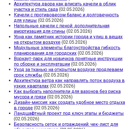
Архитектура двора как вписать качели в облик
участка и стиль сада
(02.05.2026)
Качели с противовесом баланс и долговечность
для улицы
(02.05.2026)
Напольные качели с пеной: дополнительная
амортизация для спины
(02.05.2026)
Урна как памятник истории города и улиц в вещах
на открытом воздухе
(02.05.2026)
Модульные элементы благоустройства гибкость
планирования для городских
(02.05.2026)
Воркаут-парк для новичков понятные инструкции
по сборке и эксплуатации
(02.05.2026)
Уход за тканью на открытом воздухе продлеваем
срок службы
(02.05.2026)
Архитектура ветра как направлять поток воздуха в
узких кварталах
(02.05.2026)
Как выбрать наполнители для вазонов без риска
мусора и грязи
(02.05.2026)
Дизайн-миссия: как создать удобное место отдыха
в городе
(02.05.2026)
Ландшафтный проект под ключ этапы и бюджеты
(02.05.2026)
Безопасность сеток и ограждений: чек-лист для