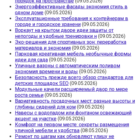
порядок на пространстве
(09.05.2026)
Энергоэффективные фасады экономия стиль в
одном доме
(09.05.2026)
Эксплуатационные требования к контейнерам в
городе и городское хранени
(09.05.2026)
Воркаут на крытом дворе идеи защиты от
непогоды и удобные тренировки н
(09.05.2026)
Эко-решения для спортивных зон: переработка
материалов и экономия
(09.05.2026)
Парковая креативная мебель необычные формы
идеи для сада
(09.05.2026)
Уличные вазоны с автоматическим поливом
экономия времени и воды
(09.05.2026)
Безопасность прежде всего обзор стандартов для
детских площадок SEO
(09.05.2026)
Модульные качели расширяемый двор по мере
роста семьи
(09.05.2026)
Вариативность посадочных мест: разные высоты и
глубины сидений для ком
(09.05.2026)
Навесы с водопадом или фонтаном освежающий
акцент на участке
(09.05.2026)
Комфорт на первом месте: секреты размещения
уличной мебели и удобства
(08.05.2026)
Ремонт по шагам как обновляют улицу не