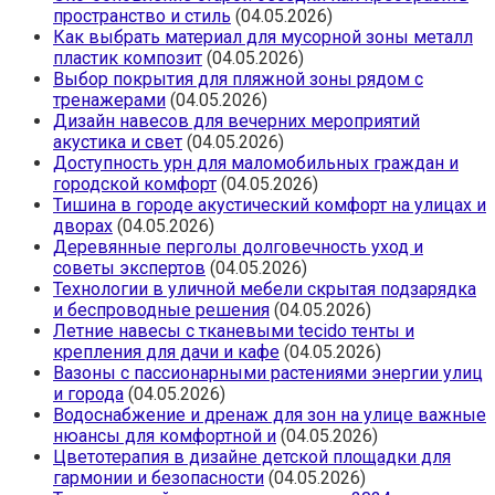
пространство и стиль
(04.05.2026)
Как выбрать материал для мусорной зоны металл
пластик композит
(04.05.2026)
Выбор покрытия для пляжной зоны рядом с
тренажерами
(04.05.2026)
Дизайн навесов для вечерних мероприятий
акустика и свет
(04.05.2026)
Доступность урн для маломобильных граждан и
городской комфорт
(04.05.2026)
Тишина в городе акустический комфорт на улицах и
дворах
(04.05.2026)
Деревянные перголы долговечность уход и
советы экспертов
(04.05.2026)
Технологии в уличной мебели скрытая подзарядка
и беспроводные решения
(04.05.2026)
Летние навесы с тканевыми tecido тенты и
крепления для дачи и кафе
(04.05.2026)
Вазоны с пассионарными растениями энергии улиц
и города
(04.05.2026)
Водоснабжение и дренаж для зон на улице важные
нюансы для комфортной и
(04.05.2026)
Цветотерапия в дизайне детской площадки для
гармонии и безопасности
(04.05.2026)