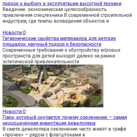
подход к выбору и эксплуатации высотной техники
Введение: экономическая целесообразность
привлечения спецтехники В современной строительной
индустрии, где темпы возведения объектов и
Новости
0
Гигиенические свойства материалов для детских
площадок: научный подход к безопасности
Современные требования к обустройству игровых
пространств для детей выходят далеко за рамки
эстетической привлекательности
Новости
0
Парк, который окупается: почему озеленение — самая
недооценённая инвестиция девелопера
В смете девелопера озеленение часто живёт в графе
«прочее» — рядом с флагштоками и