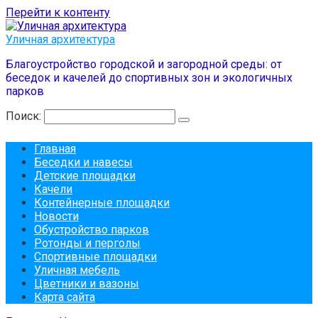
Перейти к контенту
Уличная архитектура
Благоустройство городской и загородной среды: от
беседок и качелей до спортивных зон и экологичных
парков
Поиск:
Главная
Беседки и навесы
Детские площадки
Качели
Контейнерные площадки
Новости
Обустройство парков
Ротонды и перголы
Спортивные площадки
Уличная мебель
Цветники и вазоны
Карта сайта