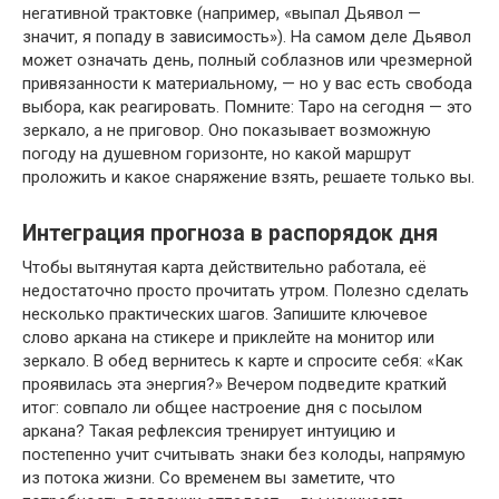
негативной трактовке (например, «выпал Дьявол —
значит, я попаду в зависимость»). На самом деле Дьявол
может означать день, полный соблазнов или чрезмерной
привязанности к материальному, — но у вас есть свобода
выбора, как реагировать. Помните: Таро на сегодня — это
зеркало, а не приговор. Оно показывает возможную
погоду на душевном горизонте, но какой маршрут
проложить и какое снаряжение взять, решаете только вы.
Интеграция прогноза в распорядок дня
Чтобы вытянутая карта действительно работала, её
недостаточно просто прочитать утром. Полезно сделать
несколько практических шагов. Запишите ключевое
слово аркана на стикере и приклейте на монитор или
зеркало. В обед вернитесь к карте и спросите себя: «Как
проявилась эта энергия?» Вечером подведите краткий
итог: совпало ли общее настроение дня с посылом
аркана? Такая рефлексия тренирует интуицию и
постепенно учит считывать знаки без колоды, напрямую
из потока жизни. Со временем вы заметите, что