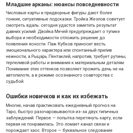
Младшие арканы: нюансы повседневности
Числовые карты и придворные фигуры дают более
тонкие, ситуативные подсказки. Тройка Жезлов советует
смотреть вдаль: сегодня удастся заметить результат
давних усилий. Двойка Мечей предупреждает о тупике
выбора и необходимости отложить решение до
появления ясности. Паж Кубков приносит весть
эмоционального характера или спонтанный прилив
нежности, а Рыцарь Пентаклей, напротив, требует рутины,
терпеливой работы и внимания к материальным деталям.
Понимание этих оттенков позволяет прожить день не на
автопилоте, а в режиме осознанного соавторства с
судьбой.
Ошибки новичков и как их избежать
Многие, начав практиковать ежедневный прогноз на
Таро, быстро разочаровываются из-за двух типичных
заблуждений. Первое — попытка перетянуть карту, если
первая не понравилась. Это ломает канал связи и
порождает хаос. Второе — буквальное следование