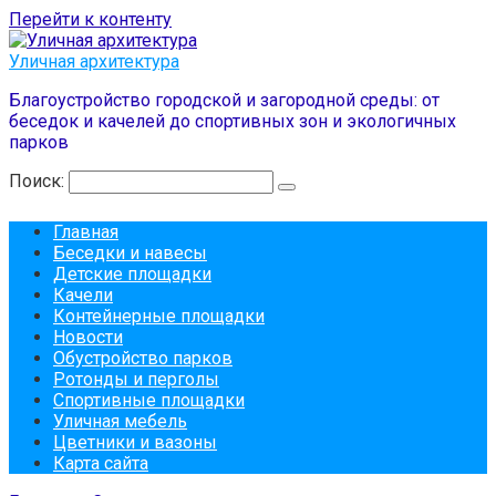
Перейти к контенту
Уличная архитектура
Благоустройство городской и загородной среды: от
беседок и качелей до спортивных зон и экологичных
парков
Поиск:
Главная
Беседки и навесы
Детские площадки
Качели
Контейнерные площадки
Новости
Обустройство парков
Ротонды и перголы
Спортивные площадки
Уличная мебель
Цветники и вазоны
Карта сайта