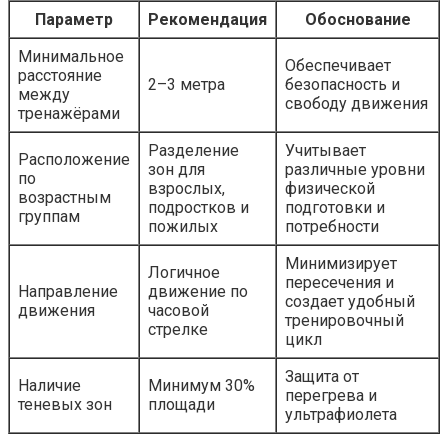
Параметр
Рекомендация
Обоснование
Минимальное
Обеспечивает
расстояние
2–3 метра
безопасность и
между
свободу движения
тренажёрами
Разделение
Учитывает
Расположение
зон для
различные уровни
по
взрослых,
физической
возрастным
подростков и
подготовки и
группам
пожилых
потребности
Минимизирует
Логичное
пересечения и
Направление
движение по
создает удобный
движения
часовой
тренировочный
стрелке
цикл
Защита от
Наличие
Минимум 30%
перегрева и
теневых зон
площади
ультрафиолета