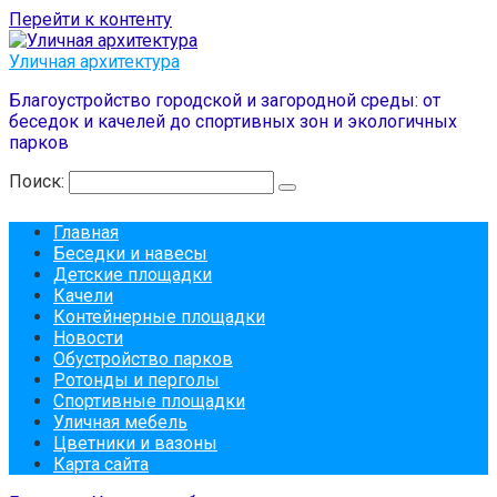
Перейти к контенту
Уличная архитектура
Благоустройство городской и загородной среды: от
беседок и качелей до спортивных зон и экологичных
парков
Поиск:
Главная
Беседки и навесы
Детские площадки
Качели
Контейнерные площадки
Новости
Обустройство парков
Ротонды и перголы
Спортивные площадки
Уличная мебель
Цветники и вазоны
Карта сайта