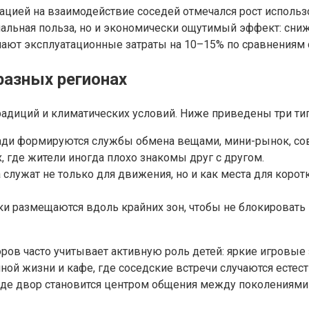
тацией на взаимодействие соседей отмечался рост исполь
циальная польза, но и экономически ощутимый эффект: сни
ают эксплуатационные затраты на 10–15% по сравнениям
разных регионах
адиций и климатических условий. Ниже приведены три ти
щади формируются службы обмена вещами, мини-рынок, со
 где жители иногда плохо знакомы друг с другом.
 служат не только для движения, но и как места для коро
и размещаются вдоль крайних зон, чтобы не блокироват
оров часто учитывает активную роль детей: яркие игровые
ной жизни и кафе, где соседские встречи случаются ест
где двор становится центром общения между поколениями 