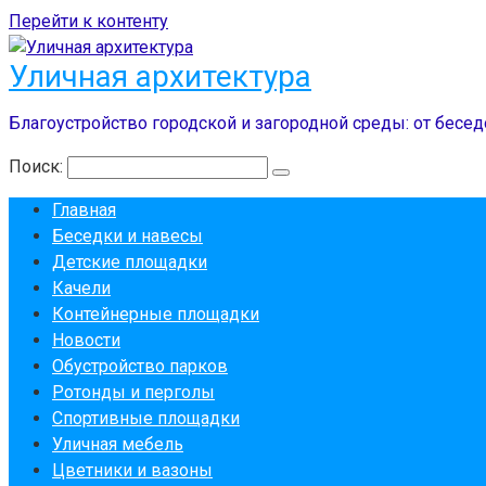
Перейти к контенту
Уличная архитектура
Благоустройство городской и загородной среды: от бесед
Поиск:
Главная
Беседки и навесы
Детские площадки
Качели
Контейнерные площадки
Новости
Обустройство парков
Ротонды и перголы
Спортивные площадки
Уличная мебель
Цветники и вазоны