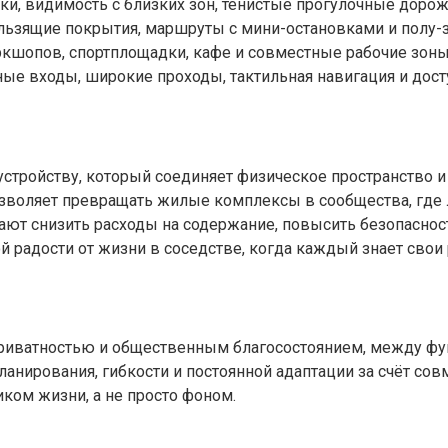
и, видимость с близких зон, тенистые прогулочные дорож
льзящие покрытия, маршруты с мини-остановками и полу-
ркшопов, спортплощадки, кафе и совместные рабочие зоны
е входы, широкие проходы, тактильная навигация и досту
оустройству, который соединяет физическое пространство 
зволяет превращать жилые комплексы в сообщества, где л
т снизить расходы на содержание, повысить безопасность
й радости от жизни в соседстве, когда каждый знает свои 
 приватностью и общественным благосостоянием, между 
планирования, гибкости и постоянной адаптации за счёт со
иком жизни, а не просто фоном.