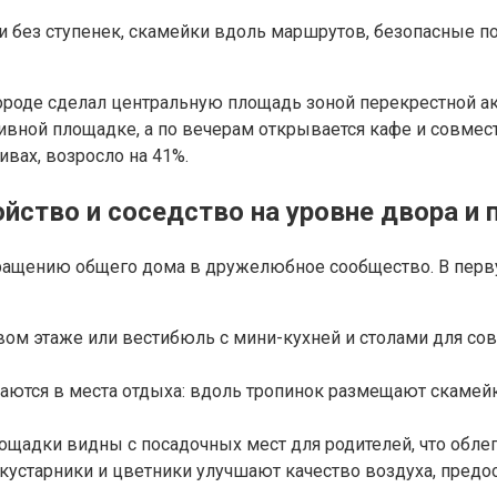
ути без ступенек, скамейки вдоль маршрутов, безопасные 
ороде сделал центральную площадь зоной перекрестной 
тивной площадке, а по вечерам открывается кафе и совмест
вах, возросло на 41%.
ойство и соседство на уровне двора и
вращению общего дома в дружелюбное сообщество. В пер
ервом этаже или вестибюль с мини-кухней и столами для с
тся в места отдыха: вдоль тропинок размещают скамейк
лощадки видны с посадочных мест для родителей, что обле
кустарники и цветники улучшают качество воздуха, предос