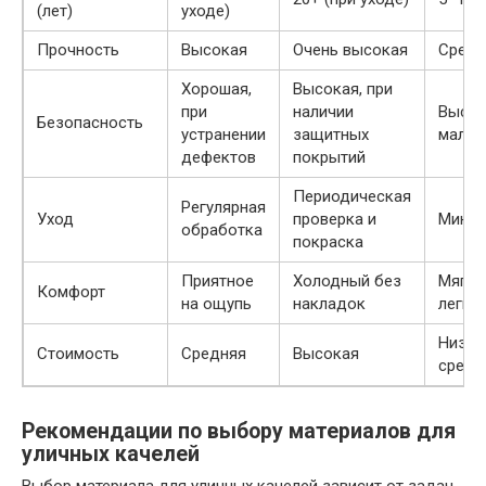
(лет)
уходе)
Прочность
Высокая
Очень высокая
Средн
Хорошая,
Высокая, при
при
наличии
Высок
Безопасность
устранении
защитных
малы
дефектов
покрытий
Периодическая
Регулярная
Уход
проверка и
Мини
обработка
покраска
Приятное
Холодный без
Мягки
Комфорт
на ощупь
накладок
легки
Низка
Стоимость
Средняя
Высокая
средн
Рекомендации по выбору материалов для
уличных качелей