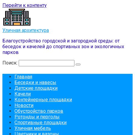
Перейти к контенту
Уличная архитектура
Благоустройство городской и загородной среды: от
беседок и качелей до спортивных зон и экологичных
парков
Поиск:
Главная
Беседки и навесы
Детские площадки
Качели
Контейнерные площадки
Новости
Обустройство парков
Ротонды и перголы
Спортивные площадки
Уличная мебель
Цветники и вазоны