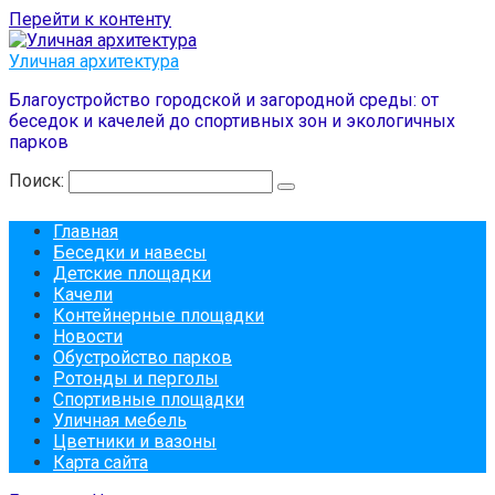
Перейти к контенту
Уличная архитектура
Благоустройство городской и загородной среды: от
беседок и качелей до спортивных зон и экологичных
парков
Поиск:
Главная
Беседки и навесы
Детские площадки
Качели
Контейнерные площадки
Новости
Обустройство парков
Ротонды и перголы
Спортивные площадки
Уличная мебель
Цветники и вазоны
Карта сайта