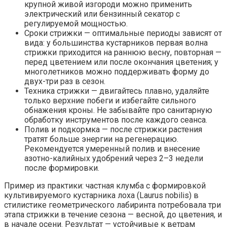
крупной живой изгороди можно применить
электрический или бензинный секатор с
регулируемой мощностью.
Сроки стрижки — оптимальные периоды зависят от
вида: у большинства кустарников первая волна
стрижки приходится на раннюю весну, повторная —
перед цветением или после окончания цветения; у
многолетников можно поддерживать форму до
двух-три раз в сезон.
Техника стрижки — двигайтесь плавно, удаляйте
только верхние побеги и избегайте сильного
обнажения кроны. Не забывайте про санитарную
обработку инструментов после каждого сеанса.
Полив и подкормка — после стрижки растения
тратят больше энергии на регенерацию.
Рекомендуется умеренный полив и внесение
азотно-калийных удобрений через 2–3 недели
после формировки.
Пример из практики: частная клумба с формировкой
культивируемого кустарника лоха (Laurus nobilis) в
стилистике геометрического лабиринта потребовала три
этапа стрижки в течение сезона — весной, до цветения, и
в начале осени. Результат — устойчивые к ветрам