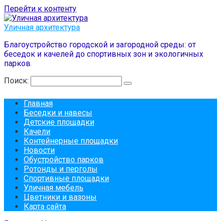
Перейти к контенту
Уличная архитектура
Благоустройство городской и загородной среды: от
беседок и качелей до спортивных зон и экологичных
парков
Поиск:
Главная
Беседки и навесы
Детские площадки
Качели
Контейнерные площадки
Новости
Обустройство парков
Ротонды и перголы
Спортивные площадки
Уличная мебель
Цветники и вазоны
Карта сайта