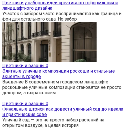
Цветники у заборов идеи креативного оформления и
ландшафтного дизайна
Участок с забором часто воспринимается как граница и
фон для остального сада. Но забор
Цветники и вазоны
0
Элитные уличные композиции роскоши и стильные
акценты в городе
Введение В современном городском ландшафте
роскошные уличные композиции становятся не просто
декором, а выражением
Цветники и вазоны
0
Финальные штрихи как довести уличный сад до идеала
и практические сове
Уличный сад — это не просто набор растений на
открытом воздухе, а целая история