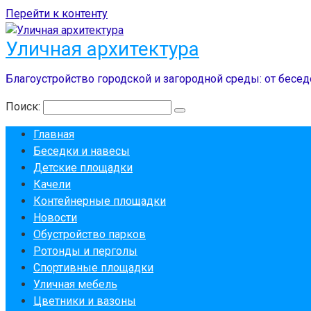
Перейти к контенту
Уличная архитектура
Благоустройство городской и загородной среды: от бесед
Поиск:
Главная
Беседки и навесы
Детские площадки
Качели
Контейнерные площадки
Новости
Обустройство парков
Ротонды и перголы
Спортивные площадки
Уличная мебель
Цветники и вазоны