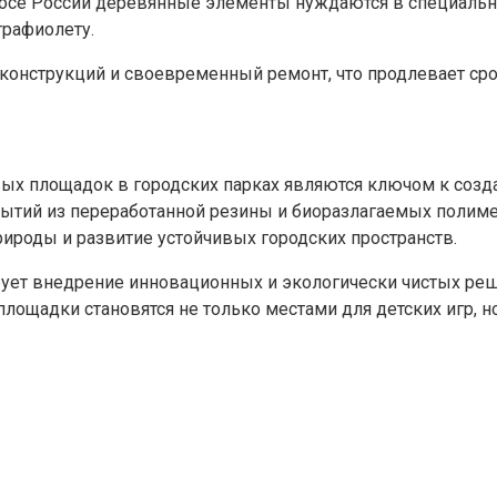
осе России деревянные элементы нуждаются в специальной
трафиолету.
конструкций и своевременный ремонт, что продлевает сро
х площадок в городских парках являются ключом к созда
рытий из переработанной резины и биоразлагаемых полиме
рироды и развитие устойчивых городских пространств.
рует внедрение инновационных и экологически чистых реш
е площадки становятся не только местами для детских игр,