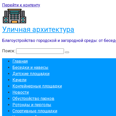
Перейти к контенту
Уличная архитектура
Благоустройство городской и загородной среды: от бесед
Поиск:
Главная
Беседки и навесы
Детские площадки
Качели
Контейнерные площадки
Новости
Обустройство парков
Ротонды и перголы
Спортивные площадки