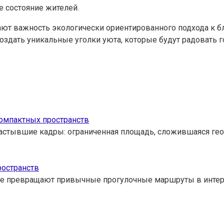
е состояние жителей.
т важность экологически ориентированного подхода к бл
здать уникальные уголки уюта, которые будут радовать г
омпактных пространств
застывшие кадры: ограниченная площадь, сложившаяся ге
ространств
рые превращают привычные прогулочные маршруты в инте