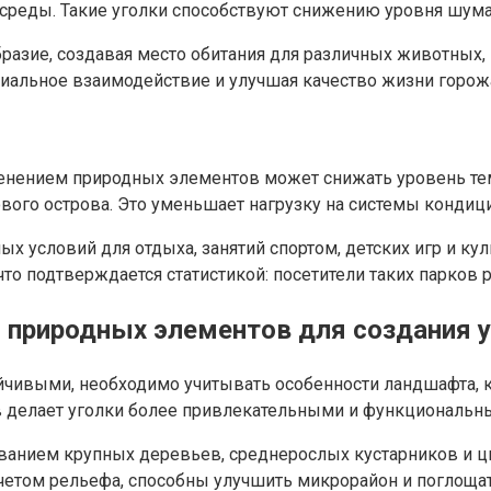
й среды. Такие уголки способствуют снижению уровня шума
разие, создавая место обитания для различных животных,
иальное взаимодействие и улучшая качество жизни горож
енением природных элементов может снижать уровень темп
ового острова. Это уменьшает нагрузку на системы конди
х условий для отдыха, занятий спортом, детских игр и ку
что подтверждается статистикой: посетители таких парко
 природных элементов для создания 
чивыми, необходимо учитывать особенности ландшафта, к
 делает уголки более привлекательными и функциональн
ванием крупных деревьев, среднерослых кустарников и ц
четом рельефа, способны улучшить микрорайон и поглоща