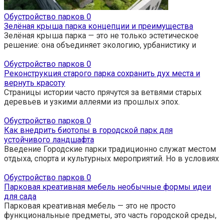
Обустройство парков
0
Зелёная крыша парка концепции и преимущества
Зелёная крыша парка — это не только эстетическое
решение: она объединяет экологию, урбанистику и
Обустройство парков
0
Реконструкция старого парка сохранить дух места и
вернуть красоту
Страницы истории часто прячутся за ветвями старых
деревьев и узкими аллеями из прошлых эпох.
Обустройство парков
0
Как внедрить биотопы в городской парк для
устойчивого ландшафта
Введение Городские парки традиционно служат местом
отдыха, спорта и культурных мероприятий. Но в условиях
Обустройство парков
0
Парковая креативная мебель необычные формы идеи
для сада
Парковая креативная мебель — это не просто
функциональные предметы, это часть городской среды,