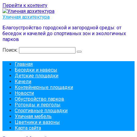
Перейти к контенту
Уличная архитектура
Благоустройство городской и загородной среды: от
беседок и качелей до спортивных зон и экологичных
парков
Поиск:
Главная
Беседки и навесы
Детские площадки
Качели
Контейнерные площадки
Новости
Обустройство парков
Ротонды и перголы
Спортивные площадки
Уличная мебель
Цветники и вазоны
Карта сайта