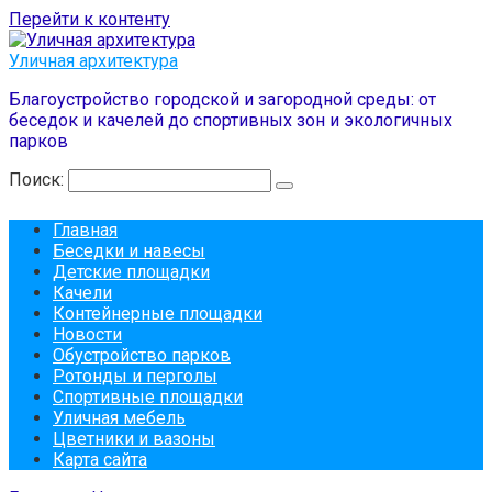
Перейти к контенту
Уличная архитектура
Благоустройство городской и загородной среды: от
беседок и качелей до спортивных зон и экологичных
парков
Поиск:
Главная
Беседки и навесы
Детские площадки
Качели
Контейнерные площадки
Новости
Обустройство парков
Ротонды и перголы
Спортивные площадки
Уличная мебель
Цветники и вазоны
Карта сайта