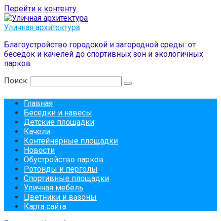
Перейти к контенту
Уличная архитектура
Благоустройство городской и загородной среды: от
беседок и качелей до спортивных зон и экологичных
парков
Поиск:
Главная
Беседки и навесы
Детские площадки
Качели
Контейнерные площадки
Новости
Обустройство парков
Ротонды и перголы
Спортивные площадки
Уличная мебель
Цветники и вазоны
Карта сайта