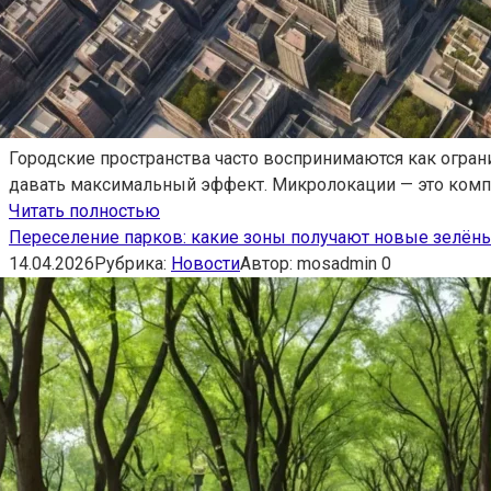
Городские пространства часто воспринимаются как огра
давать максимальный эффект. Микролокации — это компа
Читать полностью
Переселение парков: какие зоны получают новые зелён
14.04.2026
Рубрика:
Новости
Автор:
mosadmin
0