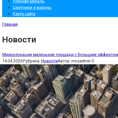
Уличная мебель
Цветники и вазоны
Карта сайта
Главная
Новости
Микролокации маленькие площади с большим эффектом 
14.04.2026
Рубрика:
Новости
Автор:
mosadmin
0