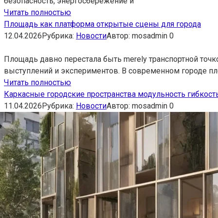
безопасность, энергосбережение и
Читать полностью
Площадь как платформа открытые сцены для города
12.04.2026
Рубрика:
Новости
Автор:
mosadmin
0
Площадь давно перестала быть merely транспортной точк
выступлений и экспериментов. В современном городе п
Читать полностью
Каркасные городские пространства модульность гибкость
11.04.2026
Рубрика:
Новости
Автор:
mosadmin
0