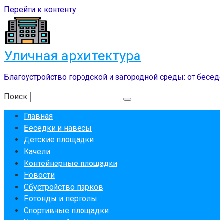
Перейти к контенту
Уличная архитектура
Благоустройство городской и загородной среды: от бесед
Поиск:
Главная
Беседки и навесы
Детские площадки
Качели
Контейнерные площадки
Новости
Обустройство парков
Ротонды и перголы
Спортивные площадки