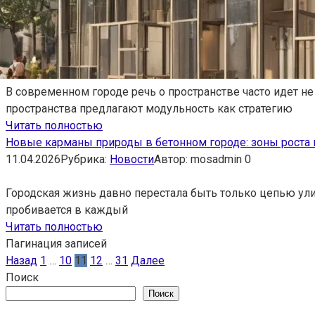
В современном городе речь о пространстве часто идет не
пространства предлагают модульность как стратегию
Читать полностью
Новые карманы природы в бетонном городе: зоны роста 
11.04.2026
Рубрика:
Новости
Автор:
mosadmin
0
Городская жизнь давно перестала быть только цепью ули
пробивается в каждый
Читать полностью
Пагинация записей
Назад
1
…
10
11
12
…
31
Далее
Поиск
Поиск