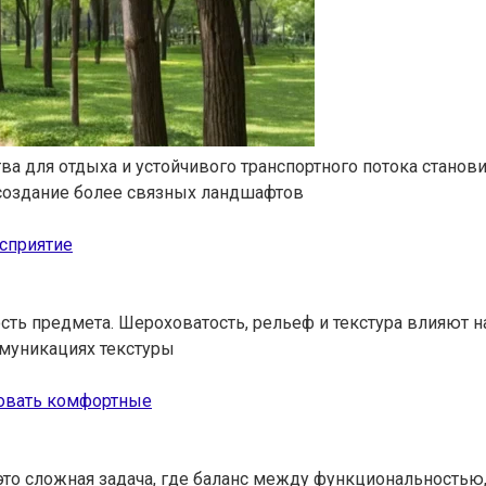
ва для отдыха и устойчивого транспортного потока стано
 создание более связных ландшафтов
сприятие
ть предмета. Шероховатость, рельеф и текстура влияют на
муникациях текстуры
ровать комфортные
это сложная задача, где баланс между функциональностью