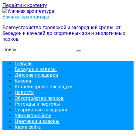
Перейти к контенту
Уличная архитектура
Благоустройство городской и загородной среды: от
беседок и качелей до спортивных зон и экологичных
парков
Поиск:
Главная
Беседки и навесы
Детские площадки
Качели
Контейнерные площадки
Новости
Обустройство парков
Ротонды и перголы
Спортивные площадки
Уличная мебель
Цветники и вазоны
Карта сайта