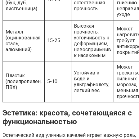
(бук, дуб,
естественная
гниению 
лиственница)
прочность
неправи
уходе
Высокая
Может
Металл
прочность,
нагревать
(оцинкованная
устойчивость к
15-25
требует
сталь,
деформациям,
антикорр
алюминий)
невосприимчив
покрыти
к насекомым
Может
Устойчив к
трескать
Пластик
воде и
сильных
(полипропилен,
5-10
ультрафиолету,
морозах,
ПВХ)
легкий вес
меньшая
прочност
Эстетика: красота, сочетающаяся с
функциональностью
Эстетический вид уличных качелей играет важную роль,