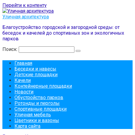
Перейти к контенту
Уличная архитектура
Благоустройство городской и загородной среды: от
беседок и качелей до спортивных зон и экологичных
парков
Поиск:
Главная
Беседки и навесы
Детские площадки
Качели
Контейнерные площадки
Новости
Обустройство парков
Ротонды и перголы
Спортивные площадки
Уличная мебель
Цветники и вазоны
Карта сайта