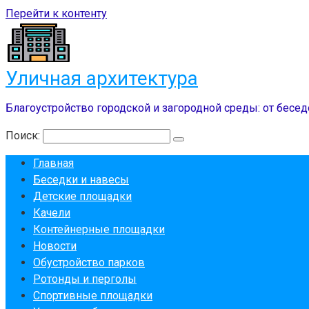
Перейти к контенту
Уличная архитектура
Благоустройство городской и загородной среды: от бесед
Поиск:
Главная
Беседки и навесы
Детские площадки
Качели
Контейнерные площадки
Новости
Обустройство парков
Ротонды и перголы
Спортивные площадки