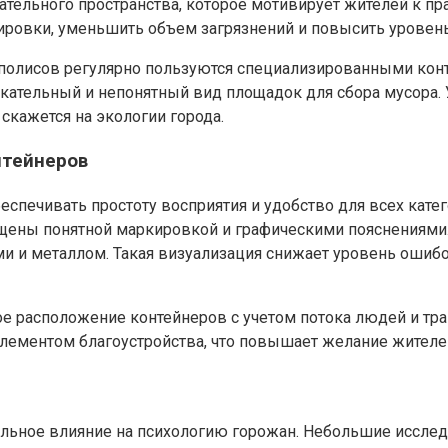
ательного пространства, которое мотивирует жителей к п
тировки, уменьшить объем загрязнений и повысить уровен
полисов регулярно пользуются специализированными конт
кательный и непонятный вид площадок для сбора мусора. 
скажется на экологии города.
нтейнеров
печивать простоту восприятия и удобство для всех катег
ащены понятной маркировкой и графическими пояснениями.
ми и металлом. Такая визуализация снижает уровень ошиб
ое расположение контейнеров с учетом потока людей и тр
элементом благоустройства, что повышает желание жителе
ьное влияние на психологию горожан. Небольшие исследо