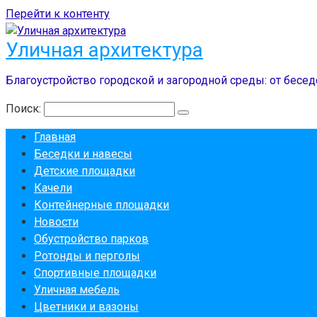
Перейти к контенту
Уличная архитектура
Благоустройство городской и загородной среды: от бесед
Поиск:
Главная
Беседки и навесы
Детские площадки
Качели
Контейнерные площадки
Новости
Обустройство парков
Ротонды и перголы
Спортивные площадки
Уличная мебель
Цветники и вазоны