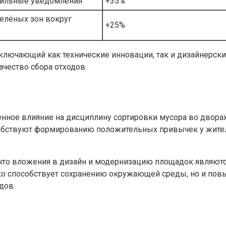
бильные уведомления
+35%
елёных зон вокруг
+25%
включающий как технические инновации, так и дизайнерск
ачество сбора отходов.
ое влияние на дисциплину сортировки мусора во дворах. 
собствуют формированию положительных привычек у жите
что вложения в дизайн и модернизацию площадок являют
ко способствует сохранению окружающей среды, но и пов
дов.