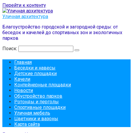
Перейти к контенту
Уличная архитектура
Благоустройство городской и загородной среды: от
беседок и качелей до спортивных зон и экологичных
парков
Поиск:
Главная
Беседки и навесы
Детские площадки
Качели
Контейнерные площадки
Новости
Обустройство парков
Ротонды и перголы
Спортивные площадки
Уличная мебель
Цветники и вазоны
Карта сайта