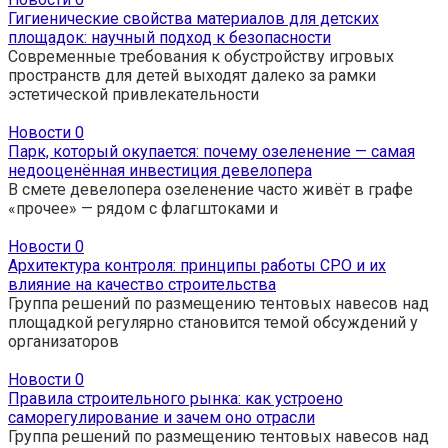
Гигиенические свойства материалов для детских
площадок: научный подход к безопасности
Современные требования к обустройству игровых
пространств для детей выходят далеко за рамки
эстетической привлекательности
Новости
0
Парк, который окупается: почему озеленение — самая
недооценённая инвестиция девелопера
В смете девелопера озеленение часто живёт в графе
«прочее» — рядом с флагштоками и
Новости
0
Архитектура контроля: принципы работы СРО и их
влияние на качество строительства
Группа решений по размещению тентовых навесов над
площадкой регулярно становится темой обсуждений у
организаторов
Новости
0
Правила строительного рынка: как устроено
саморегулирование и зачем оно отрасли
Группа решений по размещению тентовых навесов над