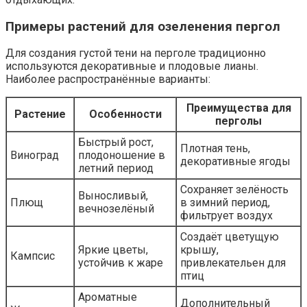
Примеры растений для озеленения пергол
Для создания густой тени на перголе традиционно
используются декоративные и плодовые лианы.
Наиболее распространённые варианты:
Преимущества для
Растение
Особенности
перголы
Быстрый рост,
Плотная тень,
Виноград
плодоношение в
декоративные ягоды
летний период
Сохраняет зелёность
Выносливый,
Плющ
в зимний период,
вечнозелёный
фильтрует воздух
Создаёт цветущую
Яркие цветы,
крышу,
Кампсис
устойчив к жаре
привлекательен для
птиц
Ароматные
Дополнительный