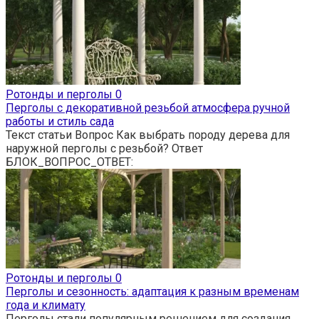
Ротонды и перголы
0
Перголы с декоративной резьбой атмосфера ручной
работы и стиль сада
Текст статьи Вопрос Как выбрать породу дерева для
наружной перголы с резьбой? Ответ
БЛОК_ВОПРОС_ОТВЕТ:
Ротонды и перголы
0
Перголы и сезонность: адаптация к разным временам
года и климату
Перголы стали популярным решением для создания