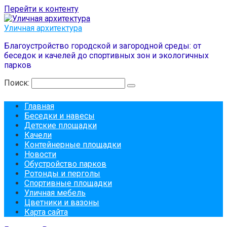
Перейти к контенту
Уличная архитектура
Благоустройство городской и загородной среды: от
беседок и качелей до спортивных зон и экологичных
парков
Поиск:
Главная
Беседки и навесы
Детские площадки
Качели
Контейнерные площадки
Новости
Обустройство парков
Ротонды и перголы
Спортивные площадки
Уличная мебель
Цветники и вазоны
Карта сайта