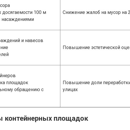
усора
 досягаемости 100 м
Снижение жалоб на мусор на 
 насаждениями
раждений и навесов
ение
Повышение эстетической оцен
елей
ейнеров
рка площадок
Повышение доли переработки 
льному обращению с
улицах
ы контейнерных площадок