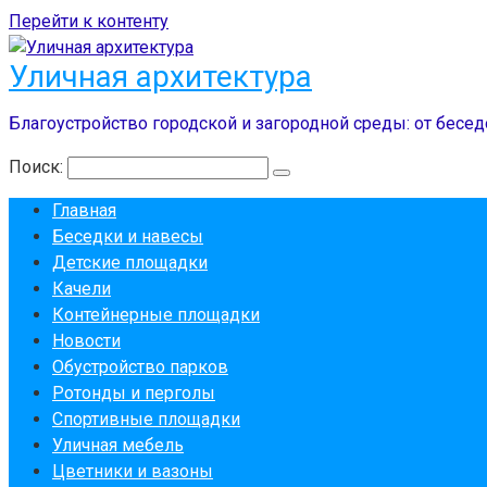
Перейти к контенту
Уличная архитектура
Благоустройство городской и загородной среды: от бесед
Поиск:
Главная
Беседки и навесы
Детские площадки
Качели
Контейнерные площадки
Новости
Обустройство парков
Ротонды и перголы
Спортивные площадки
Уличная мебель
Цветники и вазоны