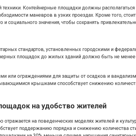
 техники. Контейнерные площадки должны располагаться 
бходимости маневров в узких проездах. Кроме того, стои
о и социального значения, чтобы сохранять привлекатель
арных стандартов, установленных городскими и федераль
нерных площадок до жилых зданий должно быть не менее 
и или ограждениями для защиты от осадков и вандализма,
рывающимися крышками способствует снижению количеств
лощадок на удобство жителей
отражается на поведенческих моделях жителей и культур
собствует поддержанию порядка и снижению количества ст
лощадками на 30% меньше случаев нарушения санитарных