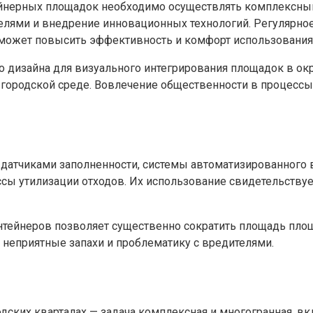
йнерных площадок необходимо осуществлять комплексный
елями и внедрение инновационных технологий. Регулярно
оможет повысить эффективность и комфорт использования
дизайна для визуального интегрирования площадок в окр
 городской среде. Вовлечение общественности в процессы
с датчиками заполненности, системы автоматизированног
сы утилизации отходов. Их использование свидетельствует
нтейнеров позволяет существенно сократить площадь пло
т неприятные запахи и проблематику с вредителями.
ких кварталах — задача комплексная и многогранная, вкл