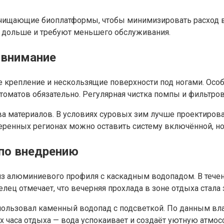
очищающие биоплатформы, чтобы минимизировать расход в
ат дольше и требуют меньшего обслуживания.
ь внимание
репление и нескользящие поверхности под ногами. Особо
оматов обязательно. Регулярная чистка помпы и фильтров
тва материалов. В условиях суровых зим лучше проектиро
меренных регионах можно оставить систему включённой, н
 по внедрению
из алюминиевого профиля с каскадным водопадом. В течен
елец отмечает, что вечерняя прохлада в зоне отдыха стала
пользовал каменный водопад с подсветкой. По данным вла
 часа отдыха — вода успокаивает и создаёт уютную атмос