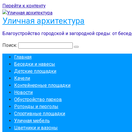
Перейти к контенту
Уличная архитектура
Благоустройство городской и загородной среды: от бесед
Поиск:
Главная
Беседки и навесы
Детские площадки
Качели
Контейнерные площадки
Новости
Обустройство парков
Ротонды и перголы
Спортивные площадки
Уличная мебель
Цветники и вазоны