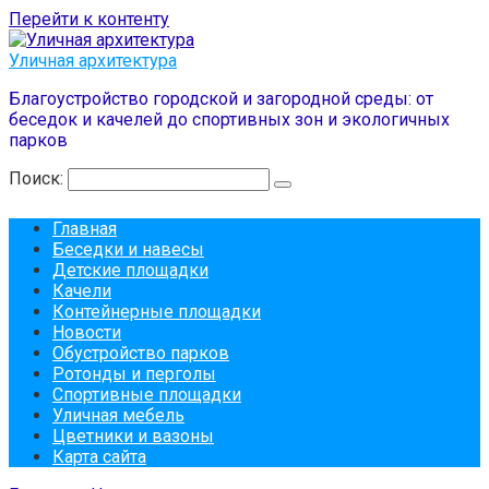
Перейти к контенту
Уличная архитектура
Благоустройство городской и загородной среды: от
беседок и качелей до спортивных зон и экологичных
парков
Поиск:
Главная
Беседки и навесы
Детские площадки
Качели
Контейнерные площадки
Новости
Обустройство парков
Ротонды и перголы
Спортивные площадки
Уличная мебель
Цветники и вазоны
Карта сайта