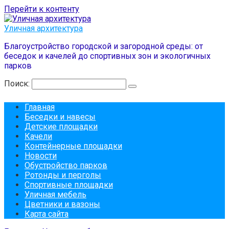
Перейти к контенту
Уличная архитектура
Благоустройство городской и загородной среды: от
беседок и качелей до спортивных зон и экологичных
парков
Поиск:
Главная
Беседки и навесы
Детские площадки
Качели
Контейнерные площадки
Новости
Обустройство парков
Ротонды и перголы
Спортивные площадки
Уличная мебель
Цветники и вазоны
Карта сайта