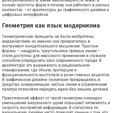
функциональности, какие закономерности лежат в
основе простоты форм и почему они работают в разных
контекстах – от архитектуры до графического дизайна и
цифровых интерфейсов.
Геометрия как язык модернизма
Геометрические принципы не были изобретены
модернистами, но именно они превратились в
инструмент концептуального мышления. Простые
формы — квадраты, треугольники, прямые линии —
стали доступны для массового применения и служили
способом упорядочить хаос современного города. В
архитектуре это выражалось в рациональном
планировании, где объем, пропорции и
функциональность выступали в роли главных акцентов.
В графическом дизайне геометрия превращалась в
средство коммуникации: чистые линии и ограниченная
палитра позволяли передать идею без лишних деталей.
Практический эффект от такой геометрии очевиден:
уменьшение визуального шума повышает читаемость и
скорость восприятия информации. В статистике по
визуальному дизайну часто приводят данные о том, что