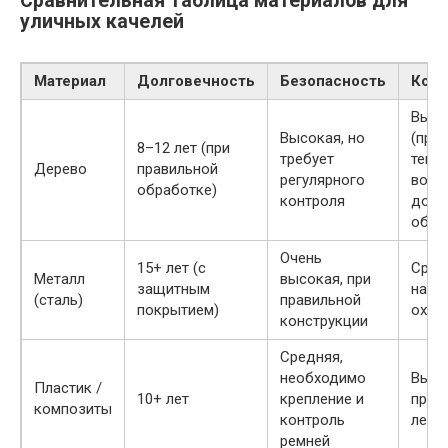
Сравнительная таблица материалов для
уличных качелей
Материал
Долговечность
Безопасность
Ком
Высо
Высокая, но
(при
8–12 лет (при
требует
текст
Дерево
правильной
регулярного
возм
обработке)
контроля
допо
обив
Очень
15+ лет (с
Сред
Металл
высокая, при
защитным
нагр
(сталь)
правильной
покрытием)
охла
конструкции
Средняя,
необходимо
Высо
Пластик /
10+ лет
крепление и
пром
композиты
контроль
легк
ремней