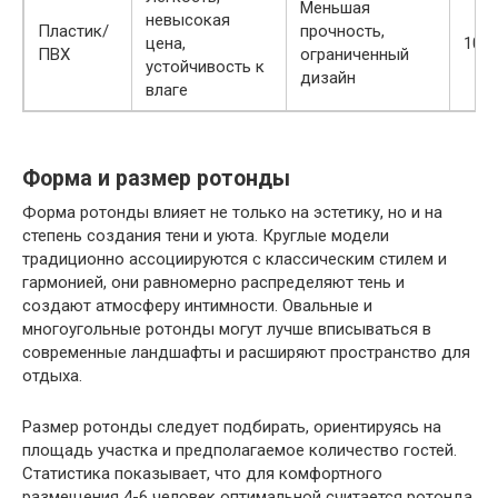
Меньшая
невысокая
Пластик/
прочность,
цена,
10-1
ПВХ
ограниченный
устойчивость к
дизайн
влаге
Форма и размер ротонды
Форма ротонды влияет не только на эстетику, но и на
степень создания тени и уюта. Круглые модели
традиционно ассоциируются с классическим стилем и
гармонией, они равномерно распределяют тень и
создают атмосферу интимности. Овальные и
многоугольные ротонды могут лучше вписываться в
современные ландшафты и расширяют пространство для
отдыха.
Размер ротонды следует подбирать, ориентируясь на
площадь участка и предполагаемое количество гостей.
Статистика показывает, что для комфортного
размещения 4-6 человек оптимальной считается ротонда