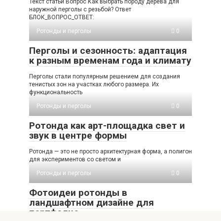
Текст статьи Вопрос Как выбрать породу дерева для
наружной перголы с резьбой? Ответ
БЛОК_ВОПРОС_ОТВЕТ:
Ротонды и перголы
0
Перголы и сезонность: адаптация
к разным временам года и климату
Перголы стали популярным решением для создания
тенистых зон на участках любого размера. Их
функциональность
Ротонды и перголы
0
Ротонда как арт-площадка свет и
звук в центре формы
Ротонда — это не просто архитектурная форма, а полигон
для экспериментов со светом и
Ротонды и перголы
0
Фотоидеи ротонды в
ландшафтном дизайне для
портфолио