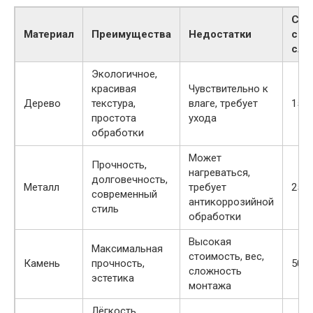
Сре
Материал
Преимущества
Недостатки
сро
слу
Экологичное,
красивая
Чувствительно к
Дерево
текстура,
влаге, требует
15-2
простота
ухода
обработки
Может
Прочность,
нагреваться,
долговечность,
Металл
требует
25-4
современный
антикоррозийной
стиль
обработки
Высокая
Максимальная
стоимость, вес,
Камень
прочность,
50+ 
сложность
эстетика
монтажа
Лёгкость,