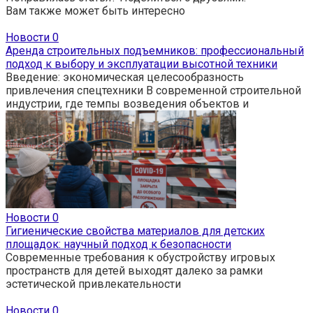
Вам также может быть интересно
Новости
0
Аренда строительных подъемников: профессиональный
подход к выбору и эксплуатации высотной техники
Введение: экономическая целесообразность
привлечения спецтехники В современной строительной
индустрии, где темпы возведения объектов и
Новости
0
Гигиенические свойства материалов для детских
площадок: научный подход к безопасности
Современные требования к обустройству игровых
пространств для детей выходят далеко за рамки
эстетической привлекательности
Новости
0