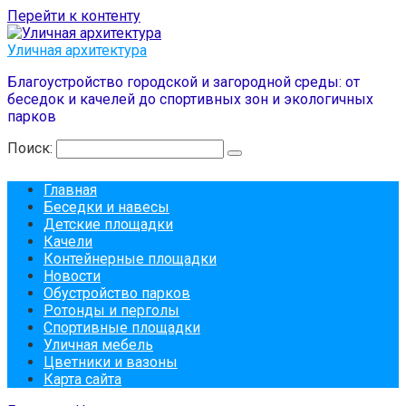
Перейти к контенту
Уличная архитектура
Благоустройство городской и загородной среды: от
беседок и качелей до спортивных зон и экологичных
парков
Поиск:
Главная
Беседки и навесы
Детские площадки
Качели
Контейнерные площадки
Новости
Обустройство парков
Ротонды и перголы
Спортивные площадки
Уличная мебель
Цветники и вазоны
Карта сайта