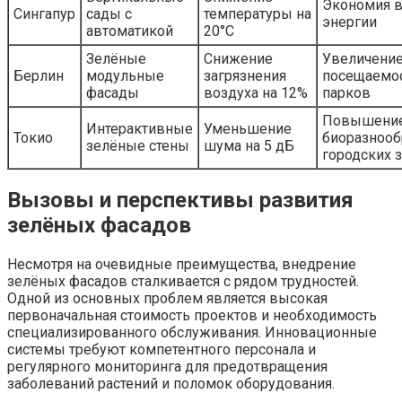
Экономия 
Сингапур
сады с
температуры на
энергии
автоматикой
20°C
Зелёные
Снижение
Увеличени
Берлин
модульные
загрязнения
посещаемо
фасады
воздуха на 12%
парков
Повышени
Интерактивные
Уменьшение
Токио
биоразнооб
зелёные стены
шума на 5 дБ
городских 
Вызовы и перспективы развития
зелёных фасадов
Несмотря на очевидные преимущества, внедрение
зелёных фасадов сталкивается с рядом трудностей.
Одной из основных проблем является высокая
первоначальная стоимость проектов и необходимость
специализированного обслуживания. Инновационные
системы требуют компетентного персонала и
регулярного мониторинга для предотвращения
заболеваний растений и поломок оборудования.