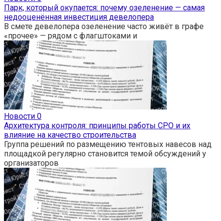
Парк, который окупается: почему озеленение — самая
недооценённая инвестиция девелопера
В смете девелопера озеленение часто живёт в графе
«прочее» — рядом с флагштоками и
Новости
0
Архитектура контроля: принципы работы СРО и их
влияние на качество строительства
Группа решений по размещению тентовых навесов над
площадкой регулярно становится темой обсуждений у
организаторов