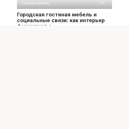
Уличная мебель
0
Городская гостиная мебель и
социальные связи: как интерьер
формирует о
В современном городе пространство часто кажется
переполненным и хаотичным. Между домами, офисами,
кафе и
Добавить комментарий
Для отправки комментария вам необходимо
авторизоваться
.
© 2026 Уличная архитектура