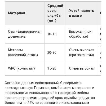
Средний
срок
Устойчивость
Материал
Пр
службы
к влаге
(лет)
По
Сертифицированная
Высокая (при
10-15
гни
древесина
обработке)
обр
Тре
Металлы
Очень высокая
20-30
ант
(алюминий, сталь)
(при покрытии)
обр
не 
WPC (композит)
15-20
Очень высокая
осо
Согласно данным исследований Университета
прикладных наук Германии, комбинация материалов и
правильное их использование в городской мебели
позволяет увеличить средний срок службы продуктов
более чем на 25% по сравнению с использованием