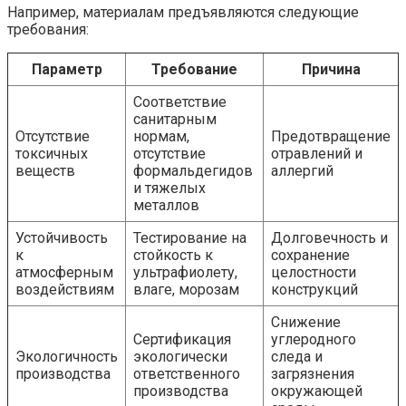
Например, материалам предъявляются следующие
требования:
Параметр
Требование
Причина
Соответствие
санитарным
Отсутствие
нормам,
Предотвращение
токсичных
отсутствие
отравлений и
веществ
формальдегидов
аллергий
и тяжелых
металлов
Устойчивость
Тестирование на
Долговечность и
к
стойкость к
сохранение
атмосферным
ультрафиолету,
целостности
воздействиям
влаге, морозам
конструкций
Снижение
Сертификация
углеродного
Экологичность
экологически
следа и
производства
ответственного
загрязнения
производства
окружающей