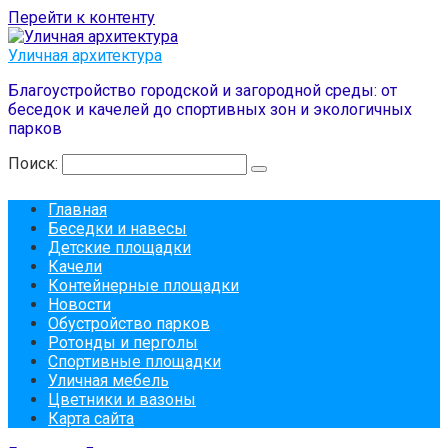
Перейти к контенту
Уличная архитектура
Благоустройство городской и загородной среды: от
беседок и качелей до спортивных зон и экологичных
парков
Поиск:
Главная
Беседки и навесы
Детские площадки
Качели
Контейнерные площадки
Новости
Обустройство парков
Ротонды и перголы
Спортивные площадки
Уличная мебель
Цветники и вазоны
Карта сайта